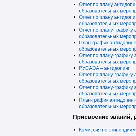
Отчет по плану антидоп
образовательных меропри
Отчет по плану антидоп
образовательных меропри
Отчет по плану-графику
образовательных меропри
План-график антидопин
образовательных меропр
Отчет по плану-графику
образовательных меропри
РУСADA – антидопинг
Отчет по плану-графику
образовательных меропри
Отчет по плану-графику
образовательных меропри
План-график антидопин
образовательных меропр
Присвоение званий, 
Комиссия по стипендия