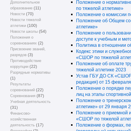
Положение о нормативн
Дополнительное
по тяжелой атлетике»
образование
(11)
Новости
(70)
Положение о комиссии п
Новости тяжелой
Положение об Общем со
атлетики
(100)
атлетике»
Новости школы
(54)
Положение о пользовани
Положения о
доступе к учебным и ме
соревнованиях
(2)
Политика в отношении о
Присвоение званий,
Кодекс этики и служебн
разрядов
(3)
«СШОР по тяжелой атле
Противодействие
Положение об оплате тр
коррупции
(22)
тяжелой атлетике 2023
Разрядные нормативы
Устав ГБУ ДО СК «СШОР 
(1)
редакция) от 15 февраля 
Результаты
Положение о порядке пе
соревнований
(22)
лиц на этапы спортивной
Соревнования
(87)
Положение о тренерском
Учебная деятельность
атлетике» от 29 января 2
(31)
Положение о приемной и
Финансово-
«СШОР по тяжелой атлети
хозяйственная
Положение о формах, пе
деятельность
(17)
Фотографии
(2)