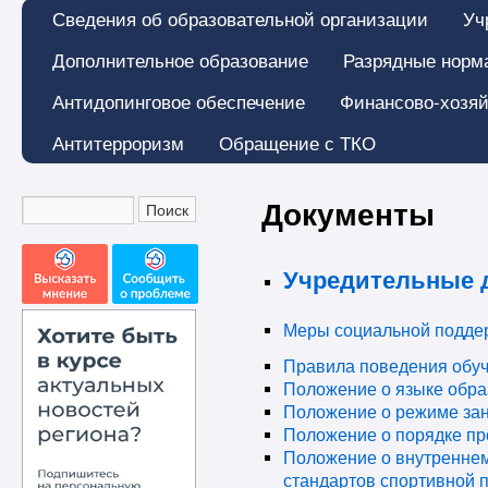
Сведения об образовательной организации
Уч
Дополнительное образование
Разрядные норм
Антидопинговое обеспечение
Финансово-хозяй
Антитерроризм
Обращение с ТКО
Документы
Учредительные 
Меры социальной поддер
Правила поведения обу
Положение о языке обра
Положение о режиме за
Положение о порядке п
Положение о внутренне
стандартов спортивной 