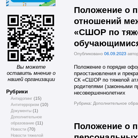
Положение о 
отношений ме
«СШОР по тяже
обучающимися
Опубликовано
06.09.2023
авто
Положение о порядке офо
Вы можете
оставить мнение о
приостановления и прек
нашей организации
СК «СШОР по тяжелой атл
родителями (законными п
Рубрики
несовершеннолетних
Антидопинг
(15)
Рубрика:
Дополнительное обра
Антитерроризм
(10)
Документы
(1)
Дополнительное
образование
(11)
Положение о п
Новости
(70)
персональных
Новости тяжелой