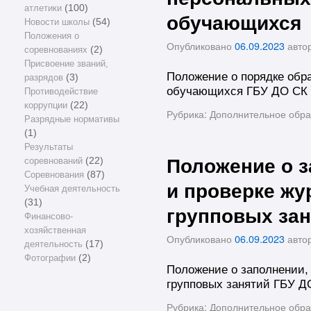
атлетики
(100)
обучающихся
Новости школы
(54)
Положения о
Опубликовано
06.09.2023
авто
соревнованиях
(2)
Присвоение званий,
Положение о порядке обр
разрядов
(3)
обучающихся ГБУ ДО СК 
Противодействие
коррупции
(22)
Рубрика:
Дополнительное обра
Разрядные нормативы
(1)
Результаты
соревнований
(22)
Положение о з
Соревнования
(87)
и проверке жу
Учебная деятельность
(31)
групповых зан
Финансово-
хозяйственная
Опубликовано
06.09.2023
авто
деятельность
(17)
Фотографии
(2)
Положение о заполнении, 
групповых занятий ГБУ Д
Рубрика:
Дополнительное обра