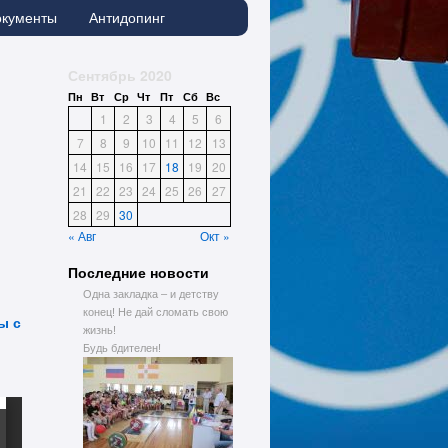
окументы
Антидопинг
Сентябрь 2020
Пн
Вт
Ср
Чт
Пт
Сб
Вс
1
2
3
4
5
6
7
8
9
10
11
12
13
14
15
16
17
18
19
20
21
22
23
24
25
26
27
28
29
30
« Авг
Окт »
Последние новости
Одна закладка – и детству
конец! Не дай сломать свою
ы с
жизнь!
Будь бдителен!