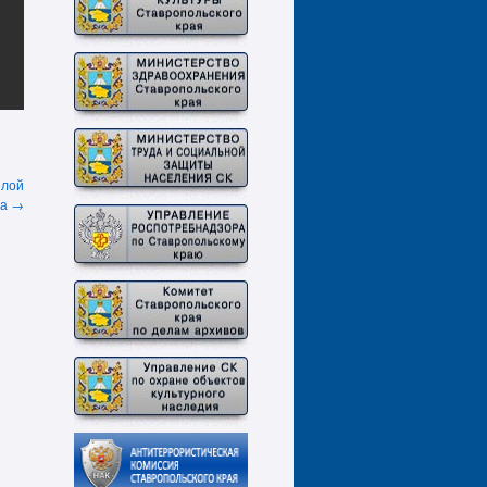
елой
да
→