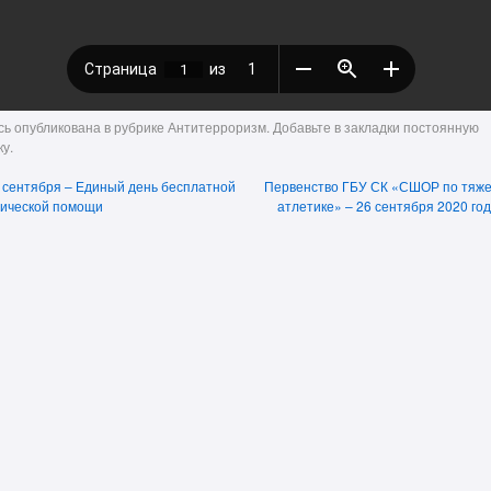
сь опубликована в рубрике
Антитерроризм
. Добавьте в закладки
постоянную
ку
.
 сентября – Единый день бесплатной
Первенство ГБУ СК «СШОР по тяж
ической помощи
атлетике» – 26 сентября 2020 го