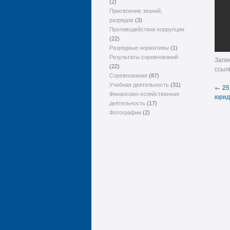
(2)
Присвоение званий,
разрядов
(3)
Противодействие коррупции
(22)
Разрядные нормативы
(1)
Результаты соревнований
Запи
(22)
ссыл
Соревнования
(87)
Учебная деятельность
(31)
←
25
Финансово-хозяйственная
юрид
деятельность
(17)
Фотографии
(2)