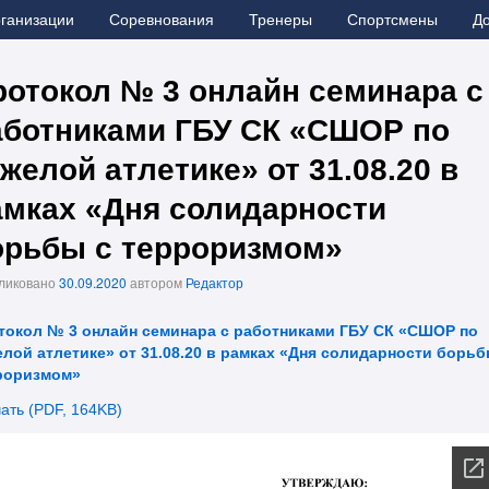
рганизации
Соревнования
Тренеры
Спортсмены
Д
ротокол № 3 онлайн семинара с
аботниками ГБУ СК «СШОР по
желой атлетике» от 31.08.20 в
амках «Дня солидарности
орьбы с терроризмом»
ликовано
30.09.2020
автором
Редактор
токол № 3 онлайн семинара с работниками ГБУ СК «СШОР по
елой атлетике» от 31.08.20 в рамках «Дня солидарности борьб
роризмом»
ать (PDF, 164KB)