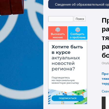
Сведения об образовательной о
П
р
тя
р
б
Опуб
Про
тяж
тер
Скач