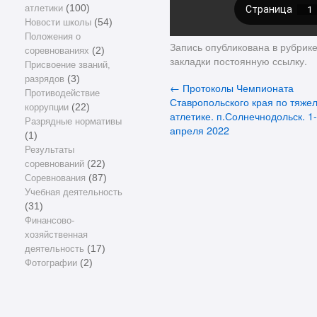
атлетики
(100)
Новости школы
(54)
Положения о
Запись опубликована в рубрик
соревнованиях
(2)
закладки
постоянную ссылку
.
Присвоение званий,
разрядов
(3)
←
Протоколы Чемпионата
Противодействие
Ставропольского края по тяже
коррупции
(22)
атлетике. п.Солнечнодольск. 1
Разрядные нормативы
апреля 2022
(1)
Результаты
соревнований
(22)
Соревнования
(87)
Учебная деятельность
(31)
Финансово-
хозяйственная
деятельность
(17)
Фотографии
(2)