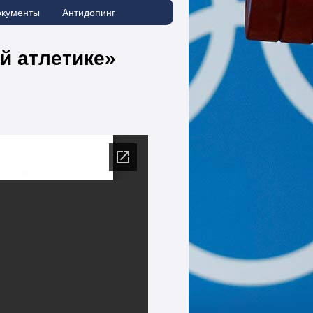
окументы
Антидопинг
й атлетике»