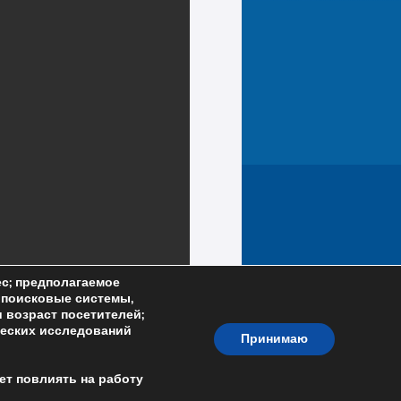
ес; предполагаемое
; поисковые системы,
и возраст посетителей;
ческих исследований
Принимаю
ет повлиять на работу