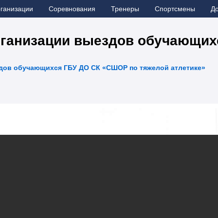
рганизации
Соревнования
Тренеры
Спортсмены
Д
рганизации выездов обучающих
дов обучающихся ГБУ ДО СК «СШОР по тяжелой атлетике»