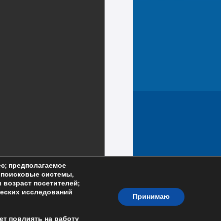
ес; предполагаемое
; поисковые системы,
и возраст посетителей;
ческих исследований
Принимаю
ет повлиять на работу