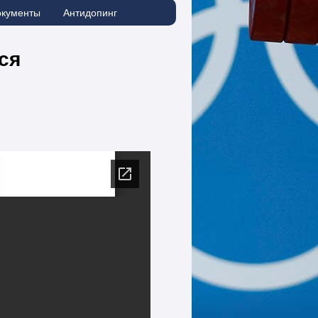
окументы
Антидопинг
ся