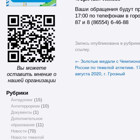
Ваши обращения будут пр
17:00 по телефонам в гор
87 и 8 (86554) 6-46-88
Запись опубликована в рубрик
ссылку
.
←
Золотые медали с Чемпион
России по тяжелой атлетике. 1
Вы можете
августа 2020, г. Грозный
оставить мнение о
нашей организации
Рубрики
Антидопинг
(15)
Антитерроризм
(10)
Документы
(1)
Дополнительное
образование
(11)
Новости
(70)
Новости тяжелой