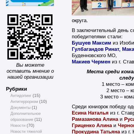
округа.
В заключительный день с
победителями стали:
Бушуев Максим
из Изоби
Гулбагандов Ринат, Мак
Буденновского МО,
Макиев Чермен
из г. Ста
Вы можете
оставить мнение о
Места среди кома
нашей организации
след
1 место – ко
Рубрики
2 место – 
Антидопинг
(15)
3 место – ком
Антитерроризм
(10)
Среди юниорок победу од
Документы
(1)
Есина Наталья
из г. Став
Дополнительное
Рамазанова Алина
и
Рус
образование
(11)
Гриценко Алина
и
Черно
Новости
(70)
Прокудина Татьяна
из г.
Новости тяжелой