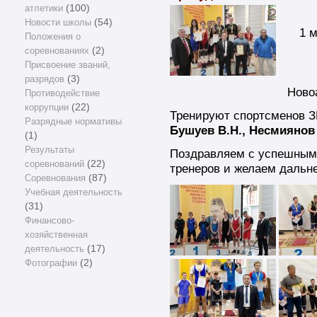
атлетики
(100)
Новости школы
(54)
1 
Положения о
соревнованиях
(2)
Присвоение званий,
разрядов
(3)
Ново
Противодействие
коррупции
(22)
Тренируют спортсменов
Разрядные нормативы
Бушуев В.Н., Несмиянов 
(1)
Результаты
Поздравляем с успешным
соревнований
(22)
тренеров и желаем дальн
Соревнования
(87)
Учебная деятельность
(31)
Финансово-
хозяйственная
деятельность
(17)
Фотографии
(2)