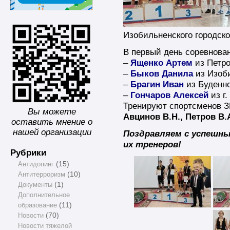
Изобильненского городског
В первый день соревнова
–
Ященко Артем
из Петро
–
Быков Данила
из Изоби
–
Брагин Иван
из Буденно
–
Гончаров Алексей
из г.
Тренируют спортсменов
Вы можете
Авцинов В.Н., Петров В.
оставить мнение о
нашей организации
Поздравляем с успешн
их тренеров!
Рубрики
Антидопинг
(15)
Антитерроризм
(10)
Документы
(1)
Дополнительное
образование
(11)
Новости
(70)
Новости тяжелой