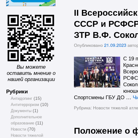
II Всероссийс
СССР и РСФСР
ЗТР В.Ф. Соко
Опубликовано
21.09.2023
авто
C 19 п
Красн
Вы можете
Всеро
оставить мнение о
РСФСР
нашей организации
Сокол
Рубрики
юноше
Спортсмены ГБУ ДО …
Ч
Антидопинг
(15)
Антитерроризм
(10)
Рубрика:
Новости тяжелой атле
Документы
(1)
Дополнительное
образование
(11)
Положение о 
Новости
(70)
Новости тяжелой