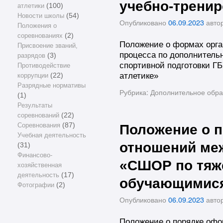
учебно-тренир
атлетики
(100)
Новости школы
(54)
Опубликовано
06.09.2023
авто
Положения о
соревнованиях
(2)
Положение о формах орга
Присвоение званий,
процесса по дополнител
разрядов
(3)
спортивной подготовки Г
Противодействие
атлетике»
коррупции
(22)
Разрядные нормативы
Рубрика:
Дополнительное обра
(1)
Результаты
соревнований
(22)
Соревнования
(87)
Положение о 
Учебная деятельность
отношений ме
(31)
Финансово-
«СШОР по тяже
хозяйственная
деятельность
(17)
обучающимися
Фотографии
(2)
Опубликовано
06.09.2023
авто
Положение о порядке офо