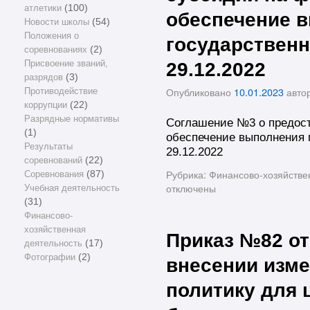
атлетики
(100)
обеспечение 
Новости школы
(54)
Положения о
государственн
соревнованиях
(2)
Присвоение званий,
29.12.2022
разрядов
(3)
Опубликовано
10.01.2023
авто
Противодействие
коррупции
(22)
Разрядные нормативы
Соглашение №3 о предос
(1)
обеспечение выполнения г
Результаты
29.12.2022
соревнований
(22)
Рубрика:
Финансово-хозяйстве
Соревнования
(87)
отключены
Учебная деятельность
(31)
Финансово-
хозяйственная
Приказ №82 от 
деятельность
(17)
Фотографии
(2)
внесении изме
политику для 