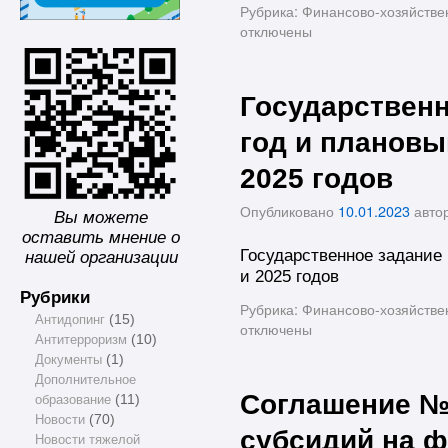
Рубрика:
Финансово-хозяйстве
отключены
Государственн
год и плановы
2025 годов
Опубликовано
10.01.2023
авто
Вы можете
оставить мнение о
Государственное задание 
нашей организации
и 2025 годов
Рубрики
Рубрика:
Финансово-хозяйстве
Антидопинг
(15)
отключены
Антитерроризм
(10)
Документы
(1)
Дополнительное
Соглашение №
образование
(11)
Новости
(70)
субсидий на 
Новости тяжелой