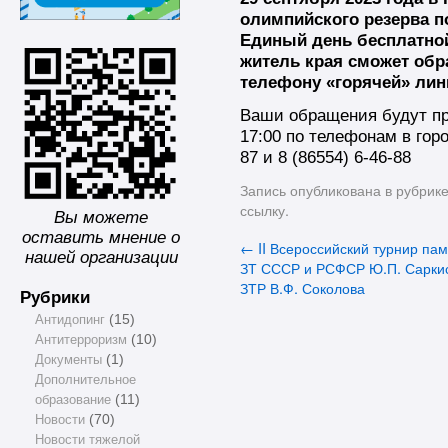
олимпийского резерва п
Единый день бесплатно
житель края сможет обра
телефону «горячей» лин
Ваши обращения будут пр
17:00 по телефонам в гор
87 и 8 (86554) 6-46-88
Запись опубликована в рубрик
ссылку
.
Вы можете
оставить мнение о
←
II Всероссийский турнир па
нашей организации
ЗТ СССР и РСФСР Ю.П. Сарки
ЗТР В.Ф. Соколова
Рубрики
Антидопинг
(15)
Антитерроризм
(10)
Документы
(1)
Дополнительное
образование
(11)
Новости
(70)
Новости тяжелой