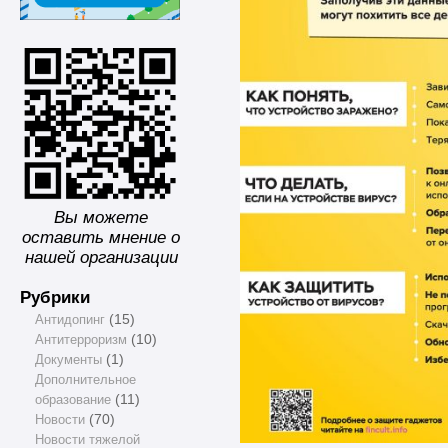
Вы можете
оставить мнение о
нашей организации
Рубрики
Антидопинг
(15)
Антитерроризм
(10)
Документы
(1)
Дополнительное
образование
(11)
Новости
(70)
Новости тяжелой