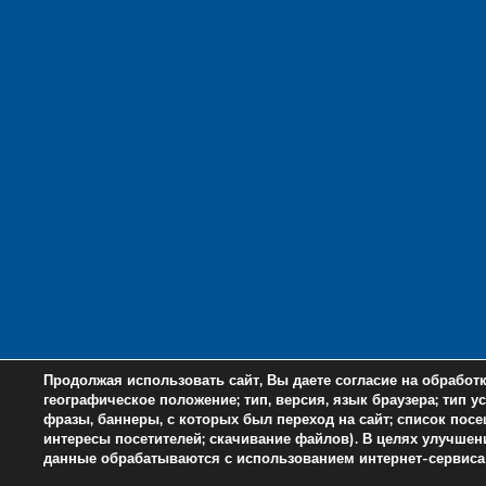
Продолжая использовать сайт, Вы даете согласие на обработк
географическое положение; тип, версия, язык браузера; тип у
фразы, баннеры, с которых был переход на сайт; список посе
интересы посетителей; скачивание файлов). В целях улучше
данные обрабатываются с использованием интернет-сервиса