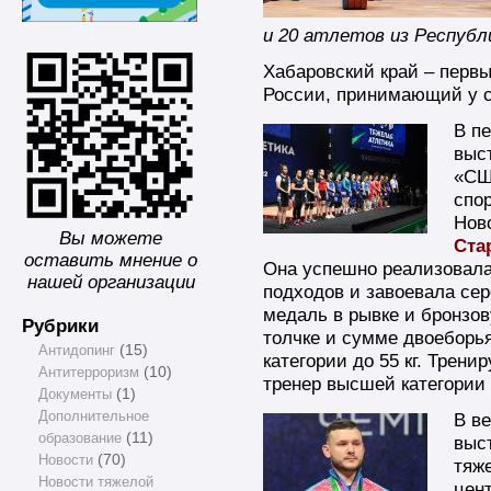
и 20 атлетов из Республ
Хабаровский край – перв
России, принимающий у с
В п
выс
«СШ
спор
Нов
Вы можете
Ста
оставить мнение о
Она успешно реализовала
нашей организации
подходов и завоевала се
медаль в рывке и бронзо
Рубрики
толчке и сумме двоеборья
Антидопинг
(15)
категории до 55 кг. Тренир
Антитерроризм
(10)
тренер высшей категории
Документы
(1)
Дополнительное
В ве
образование
(11)
выс
Новости
(70)
тяж
Новости тяжелой
цен