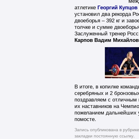
меж
атлетике
Георгий Купцов
установил два рекорда Ро
двоеборья – 392 кг и зав
толчке и сумме двоеборь
Заслуженный тренер Рос
Карпов Вадим Михайлов
В итоге, в копилке команд
серебряных и 2 бронзовы
поздравляем с отличным 
их наставников на Чемпио
пожеланием дальнейших у
помосте.
Запись опубликована в рубрик
закладки
постоянную ссылку
.