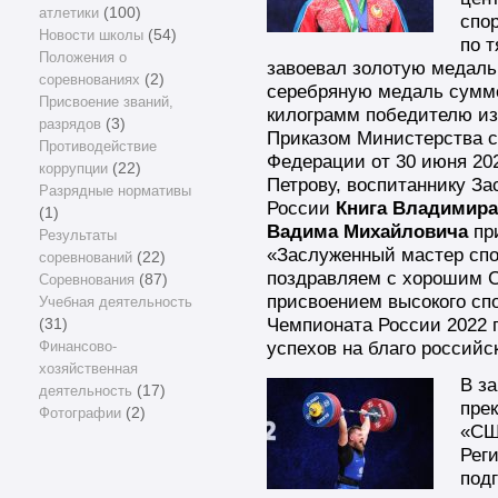
атлетики
(100)
спо
Новости школы
(54)
по 
Положения о
завоевал золотую медаль 
соревнованиях
(2)
серебряную медаль сумме
Присвоение званий,
килограмм победителю из
разрядов
(3)
Приказом Министерства с
Противодействие
Федерации от 30 июня 202
коррупции
(22)
Петрову, воспитаннику За
Разрядные нормативы
России
Книга Владимира
(1)
Вадима Михайловича
при
Результаты
«Заслуженный мастер спо
соревнований
(22)
поздравляем с хорошим Се
Соревнования
(87)
присвоением высокого сп
Учебная деятельность
Чемпионата России 2022 
(31)
успехов на благо российск
Финансово-
хозяйственная
В з
деятельность
(17)
пре
Фотографии
(2)
«СШ
Рег
подг