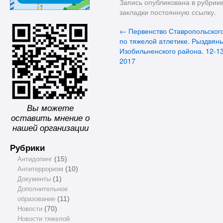
Запись опубликована в рубрик
закладки
постоянную ссылку
.
←
Первенство Ставропольского
по тяжелой атлетике. Рыздвян
Изобильненского района. 12-1
2017
Вы можете
оставить мнение о
нашей организации
Рубрики
Антидопинг
(15)
Антитерроризм
(10)
Документы
(1)
Дополнительное
образование
(11)
Новости
(70)
Новости тяжелой