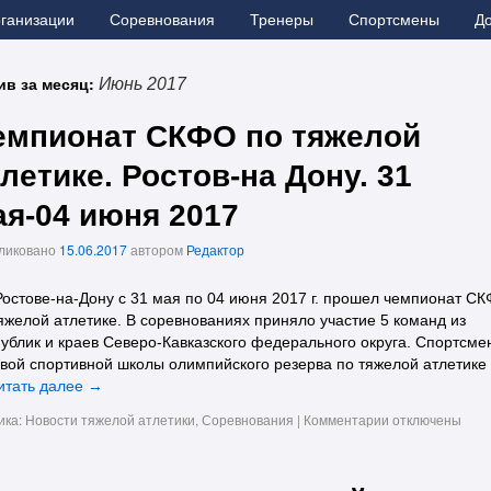
рганизации
Соревнования
Тренеры
Спортсмены
Д
ив за месяц:
Июнь 2017
емпионат СКФО по тяжелой
летике. Ростов-на Дону. 31
ая-04 июня 2017
ликовано
15.06.2017
автором
Редактор
 Ростове-на-Дону с 31 мая по 04 июня 2017 г. прошел чемпионат С
яжелой атлетике. В соревнованиях приняло участие 5 команд из
ублик и краев Северо-Кавказского федерального округа. Спортсме
вой спортивной школы олимпийского резерва по тяжелой атлетике
итать далее
→
ика:
Новости тяжелой атлетики
,
Соревнования
|
Комментарии
отключены