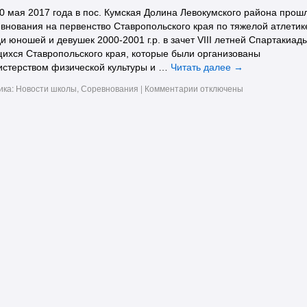
0 мая 2017 года в пос. Кумская Долина Левокумского района прош
внования на первенство Ставропольского края по тяжелой атлетик
и юношей и девушек 2000-2001 г.р. в зачет VIII летней Спартакиад
ихся Ставропольского края, которые были организованы
истерством физической культуры и …
Читать далее
→
ика:
Новости школы
,
Соревнования
|
Комментарии
отключены