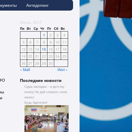
окументы
Антидопинг
Июнь 2017
Пн
Вт
Ср
Чт
Пт
Сб
Вс
1
2
3
4
5
6
7
8
9
10
11
12
13
14
15
16
17
18
19
20
21
22
23
24
25
26
27
28
29
30
« Май
Июл »
Последние новости
КФО
Одна закладка – и детству
ны
конец! Не дай сломать свою
 и
жизнь!
Будь бдителен!