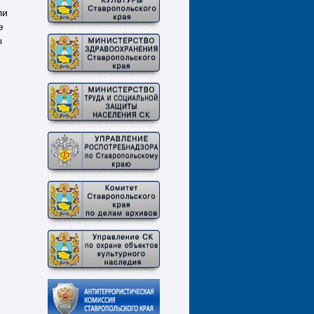
ли
е
ы