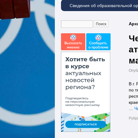
Сведения об образовательной о
Арх
Ч
ат
м
Опуб
В г.
по т
респ
крае
…
Ч
Рубр