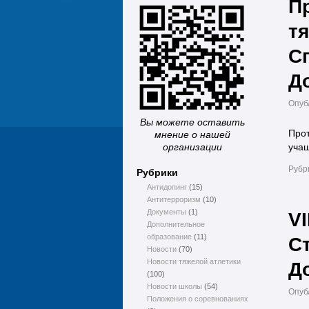
П
тя
С
До
Опуб
Вы можете оставить
Прот
мнение о нашей
организации
учащ
Рубр
Рубрики
Антидопинг
(15)
Антитерроризм
(10)
Документы
(1)
V
Дополнительное
образование
(11)
С
Новости
(70)
Новости тяжелой атлетики
Д
(100)
Новости школы
(54)
Опуб
Положения о соревнованиях