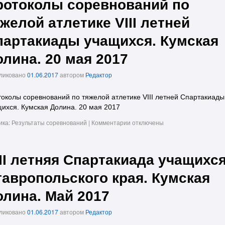
ротоколы соревнований по
желой атлетике VIII летней
партакиады учащихся. Кумская
лина. 20 мая 2017
ликовано
01.06.2017
автором
Редактор
околы соревнований по тяжелой атлетике VIII летней Спартакиады
ихся. Кумская Долина. 20 мая 2017
ика:
Результаты соревнований
|
Комментарии
отключены
III летняя Спартакиада учащихс
тавропольского края. Кумская
олина. Май 2017
ликовано
01.06.2017
автором
Редактор