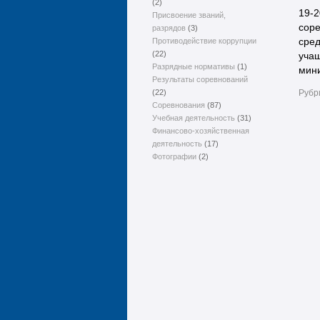
(2)
19-2
Присвоение званий,
соре
разрядов
(3)
сред
Противодействие коррупции
(22)
учащ
Разрядные нормативы
(1)
мин
Результаты соревнований
Рубр
(22)
Соревнования
(87)
Учебная деятельность
(31)
Финансово-хозяйственная
деятельность
(17)
Фотографии
(2)