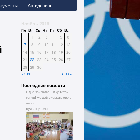
окументы
Антидопинг
Ноябрь 2016
Пн
Вт
Ср
Чт
Пт
Сб
Вс
1
2
3
4
5
6
7
8
9
10
11
12
13
й
14
15
16
17
18
19
20
21
22
23
24
25
26
27
28
29
30
« Окт
Янв »
Последние новости
Одна закладка – и детству
8
конец! Не дай сломать свою
жизнь!
Будь бдителен!