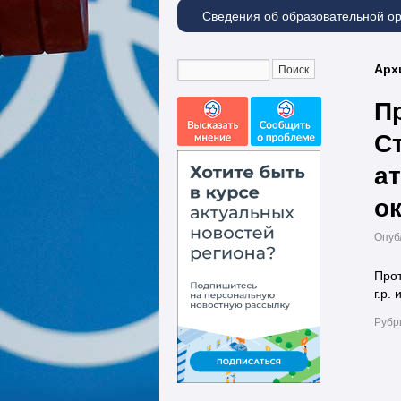
Сведения об образовательной о
Арх
П
С
ат
о
Опуб
Прот
г.р.
Рубр