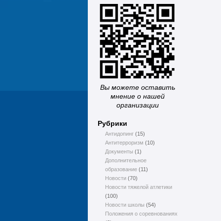
Вы можете оставить
мнение о нашей
организации
Рубрики
Антидопинг
(15)
Антитерроризм
(10)
Документы
(1)
Дополнительное
образование
(11)
Новости
(70)
Новости тяжелой атлетики
(100)
Новости школы
(54)
Положения о соревнованиях