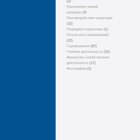
(2)
Присвоение званий,
разрядов
(3)
Противодействие коррупции
(22)
Разрядные нормативы
(1)
Результаты соревнований
(22)
Соревнования
(87)
Учебная деятельность
(31)
Финансово-хозяйственная
деятельность
(17)
Фотографии
(2)