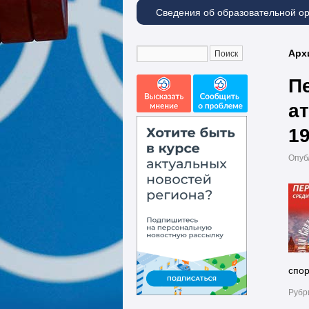
Сведения об образовательной о
Арх
П
а
19
Опуб
спо
Рубр