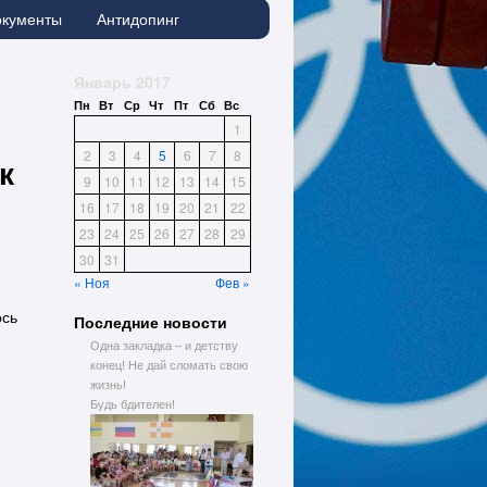
окументы
Антидопинг
Январь 2017
Пн
Вт
Ср
Чт
Пт
Сб
Вс
1
2
3
4
5
6
7
8
к
9
10
11
12
13
14
15
16
17
18
19
20
21
22
23
24
25
26
27
28
29
30
31
« Ноя
Фев »
ось
Последние новости
Одна закладка – и детству
конец! Не дай сломать свою
жизнь!
Будь бдителен!