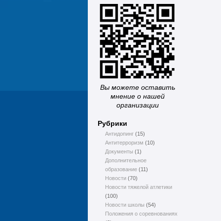
Вы можете оставить
мнение о нашей
организации
Рубрики
Антидопинг
(15)
Антитерроризм
(10)
Документы
(1)
Дополнительное
образование
(11)
Новости
(70)
Новости тяжелой атлетики
(100)
Новости школы
(54)
Положения о соревнованиях