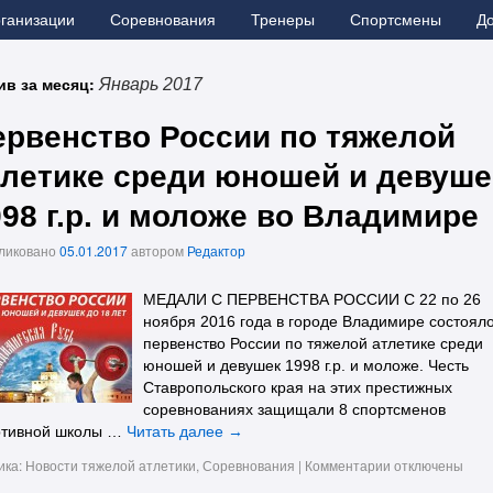
рганизации
Соревнования
Тренеры
Спортсмены
Д
ив за месяц:
Январь 2017
ервенство России по тяжелой
тлетике среди юношей и девуше
98 г.р. и моложе во Владимире
ликовано
05.01.2017
автором
Редактор
МЕДАЛИ С ПЕРВЕНСТВА РОССИИ С 22 по 26
ноября 2016 года в городе Владимире состоял
первенство России по тяжелой атлетике среди
юношей и девушек 1998 г.р. и моложе. Честь
Ставропольского края на этих престижных
соревнованиях защищали 8 спортсменов
ртивной школы …
Читать далее
→
ика:
Новости тяжелой атлетики
,
Соревнования
|
Комментарии
отключены