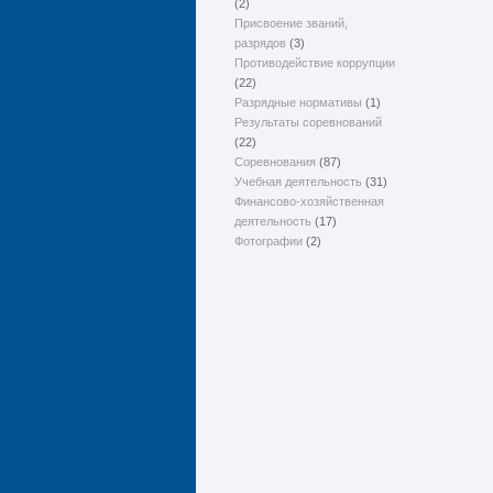
(2)
Присвоение званий,
разрядов
(3)
Противодействие коррупции
(22)
Разрядные нормативы
(1)
Результаты соревнований
(22)
Соревнования
(87)
Учебная деятельность
(31)
Финансово-хозяйственная
деятельность
(17)
Фотографии
(2)