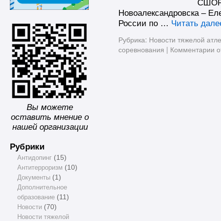
СШОР 
Новоалександровска – Ел
России по …
Читать дал
Рубрика:
Новости тяжелой атле
соревнования
|
Комментарии
о
Вы можете
оставить мнение о
нашей организации
Рубрики
Антидопинг
(15)
Антитерроризм
(10)
Документы
(1)
Дополнительное
образование
(11)
Новости
(70)
Новости тяжелой