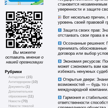
становится незаменимым 
уверенности и защите сво
Вот несколько причин, 
уровень своей правовой г
Защита своих прав: Зна
отстаивать свои права в 
Осознанные решения: П
принимать обоснованные 
Вы можете
договора или выбор услов
оставить мнение о
Экономия ресурсов: П
нашей организации
может сэкономить вам как 
Рубрики
избежать ненужных судеб
Антидопинг
(15)
Открытые двери: Знани
Антитерроризм
(10)
возможностей — будь то с
Документы
(1)
международной компании
Дополнительное
образование
(11)
Гармония и стабильнос
Новости
(70)
ответственности способст
Новости тяжелой
справедливого общества.