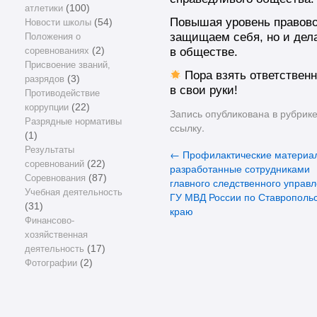
атлетики
(100)
Повышая уровень правово
Новости школы
(54)
защищаем себя, но и дел
Положения о
в обществе.
соревнованиях
(2)
Присвоение званий,
Пора взять ответственн
разрядов
(3)
в свои руки!
Противодействие
коррупции
(22)
Запись опубликована в рубрик
Разрядные нормативы
ссылку
.
(1)
Результаты
←
Профилактические материа
соревнований
(22)
разработанные сотрудниками
Соревнования
(87)
главного следственного управ
Учебная деятельность
ГУ МВД России по Ставрополь
(31)
краю
Финансово-
хозяйственная
деятельность
(17)
Фотографии
(2)