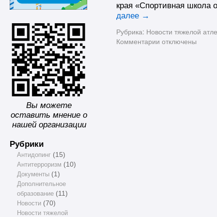
края «Спортивная школа 
далее
→
Рубрика:
Новости тяжелой атле
Комментарии
отключены
Вы можете
оставить мнение о
нашей организации
Рубрики
Антидопинг
(15)
Антитерроризм
(10)
Документы
(1)
Дополнительное
образование
(11)
Новости
(70)
Новости тяжелой