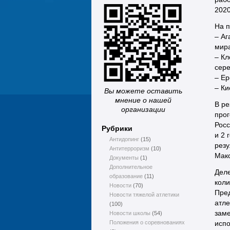
2020
На п
– Аг
мира
– Кл
сере
– Ер
– Ки
Вы можете оставить
мнение о нашей
В ре
организации
прог
Росс
Рубрики
и 2 
Антидопинг
(15)
резу
Антитерроризм
(10)
Макс
Документы
(1)
Дополнительное
Дел
образование
(11)
коли
Новости
(70)
Пре
Новости тяжелой атлетики
атле
(100)
заме
Новости школы
(54)
Положения о соревнованиях
исп