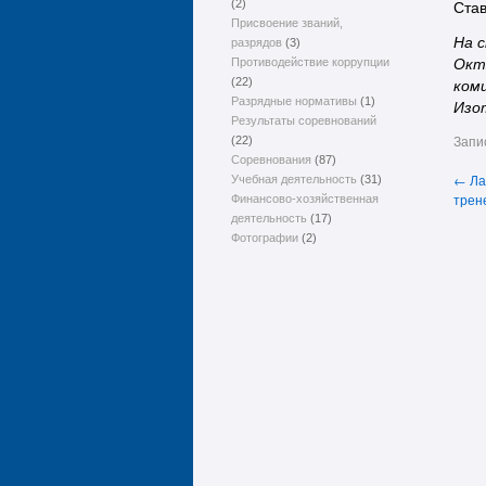
(2)
Став
Присвоение званий,
На 
разрядов
(3)
Противодействие коррупции
Окт
(22)
ком
Разрядные нормативы
(1)
Изо
Результаты соревнований
Запи
(22)
Соревнования
(87)
←
Ла
Учебная деятельность
(31)
трен
Финансово-хозяйственная
деятельность
(17)
Фотографии
(2)