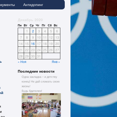
окументы
Антидопинг
Декабрь 2020
Пн
Вт
Ср
Чт
Пт
Сб
Вс
1
2
3
4
5
6
7
8
9
10
11
12
13
14
15
16
17
18
19
20
21
22
23
24
25
26
27
28
29
30
31
ь
« Ноя
Янв »
Последние новости
Одна закладка – и детству
конец! Не дай сломать свою
жизнь!
з
Будь бдителен!
ой
и
и
 по