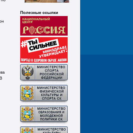
Полезные ссылки
он
ова
В