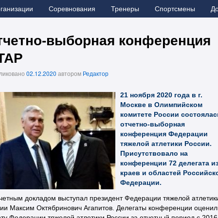
рганизации
Соревнования
Тренеры
Спортсмены
Д
тчетно-выборная конференция
ТАР
ликовано
02.12.2020
автором
Редактор
21 ноября 2020 года в г.
Москве в Олимпийском
комитете России состоялас
отчетно-выборная
конференция Федерации
тяжелой атлетики России.
Присутствовало на
конференции 72 делегата и
краев и областей Российск
Федерации.
четным докладом выступал президент Федерации тяжелой атлетик
ии Максим Октябринович Агапитов. Делегаты конференции оценил
ту Федерации тяжелой атлетики России за отчетный период с 2016