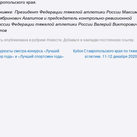
ропольского края.
снимке: Президент Федерации тяжелой атлетики России Макси
ябринович Агапитов и председатель контрольно-ревизионной
иссии Федерации тяжелой атлетики России Валерий Викторови
тов
сь опубликована в рубрике
Новости
. Добавьте в закладки
постоянную ссылку
.
уреаты смотра-конкурса «Лучший
Кубок Ставропольского края по тяж
ер года» и «Лучший спортсмен года»
атлетике. 11-12 декабря 2020