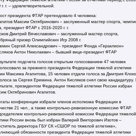
 г. г. – удовлетворительной.
ост президента ФТАР претендовало 4 человека:
апитов Максим Октябринович – заслуженный мастер спорта, чемпи
, президент ФТАР с 2016-2020 г. г.
оков Дмитрий Вячеславович – заслуженный мастер спорта,
бряный призер Олимпийских Игр 2008 г.
емин Сергей Александрович – президент Фонда «Гераклион»
сляков Антон Николаевич – бывший вице-президент ФТАР
зультате подсчета голосов открытым голосованием 47 человек
олосовало за прежнего президента Федерации тяжелой атлетики
ии Максима Агапитова, 15 человек отдали голоса за Дмитрия Клок
голоса за Сергея Еремина. Антон Кисляков снял свою кандидатуру. 
льтате, президентом Федерации тяжелой атлетики России избран
им Октябринович Агапитов.
егаты конференции избрали членов исполкома Федерации в
честве 21 чел., а также контрольно-ревизионную комиссию ФТАР.
дседателем контрольно-ревизионной комиссии Федерации тяжелой
тики России вновь был избран Валерий Викторович Изотов –
ститель директора ГБУ СК «СШОР по тяжелой атлетике»,
олняющий обязанности президента Федерации тяжелой атлетики