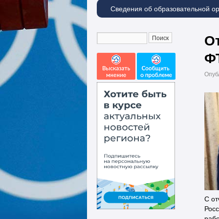
Сведения об образовательной о
О
Ф
Опуб
С от
Росс
рабо