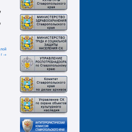
м
ч
елой
 г
→