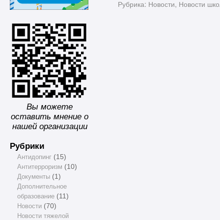
Рубрика:
Новости
,
Новости шк
Вы можете
оставить мнение о
нашей организации
Рубрики
Антидопинг
(15)
Антитерроризм
(10)
Документы
(1)
Дополнительное
образование
(11)
Новости
(70)
Новости тяжелой