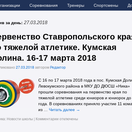
рганизации
Соревнования
Тренеры
Спортсмены
Д
ив за день:
27.03.2018
ервенство Ставропольского кра
о тяжелой атлетике. Кумская
лина. 16-17 марта 2018
ликовано
27.03.2018
автором
Редактор
С 16 по 17 марта 2018 года в пос. Кумская Дол
Левокумского района в МКУ ДО ДЮСШ «Ника»
прошли соревнования на первенство края по
тяжелой атлетике среди юниоров и юниорок до
года. В соревнованиях приняло участие 11 ком
из …
Читать далее
→
ика:
Новости школы
|
Комментарии
отключены