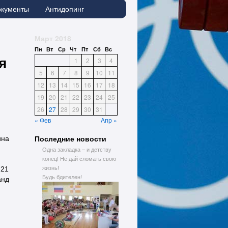
окументы
Антидопинг
Март 2018
Пн
Вт
Ср
Чт
Пт
Сб
Вс
я
1
2
3
4
5
6
7
8
9
10
11
12
13
14
15
16
17
18
19
20
21
22
23
24
25
26
27
28
29
30
31
« Фев
Апр »
Последние новости
ина
Одна закладка – и детству
конец! Не дай сломать свою
 21
жизнь!
Будь бдителен!
анд