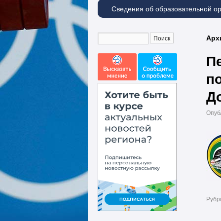
Сведения об образовательной о
Арх
П
п
До
Опуб
Рубр