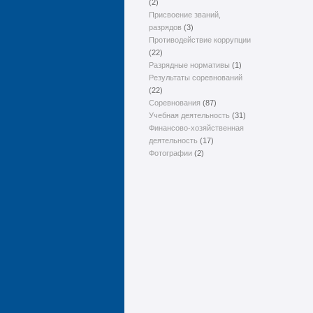
(2)
Присвоение званий,
разрядов
(3)
Противодействие коррупции
(22)
Разрядные нормативы
(1)
Результаты соревнований
(22)
Соревнования
(87)
Учебная деятельность
(31)
Финансово-хозяйственная
деятельность
(17)
Фотографии
(2)