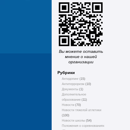
Вы можете оставить
мнение о нашей
организации
Рубрики
Антидопинг
(15)
Антитерроризм
(10)
Документы
(1)
Дополнительное
образование
(11)
Новости
(70)
Новости тяжелой атлетики
(100)
Новости школы
(54)
Положения о соревнованиях