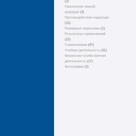
(2)
Присвоение званий,
разрядов
(3)
Противодействие коррупции
(22)
Разрядные нормативы
(1)
Результаты соревнований
(22)
Соревнования
(87)
Учебная деятельность
(31)
Финансово-хозяйственная
деятельность
(17)
Фотографии
(2)