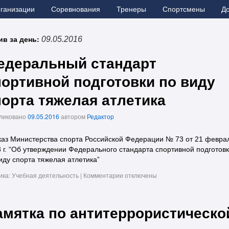
рганизации
Соревнования
Тренеры
Спортсмены
Д
ив за день:
09.05.2016
едеральный стандарт
портивной подготовки по виду
порта тяжелая атлетика
ликовано
09.05.2016
автором
Редактор
аз Министерства спорта Российской Федерации № 73 от 21 февра
 г. “Об утверждении Федерального стандарта спортивной подготов
иду спорта тяжелая атлетика”
ика:
Учебная деятельность
|
Комментарии
отключены
амятка по антитеррористическо