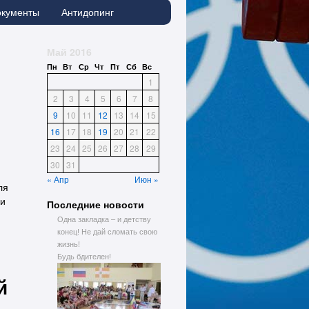
окументы
Антидопинг
Май 2016
Пн
Вт
Ср
Чт
Пт
Сб
Вс
1
2
3
4
5
6
7
8
9
10
11
12
13
14
15
16
17
18
19
20
21
22
23
24
25
26
27
28
29
30
31
« Апр
Июн »
ля
ки
Последние новости
Одна закладка – и детству
конец! Не дай сломать свою
жизнь!
Будь бдителен!
й