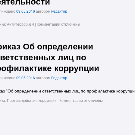
еятельности
ликовано
09.05.2016
автором
Редактор
ика:
Антитерроризм
|
Комментарии
отключены
риказ Об определении
тветственных лиц по
рофилактике коррупции
ликовано
09.05.2016
автором
Редактор
аз “Об определении ответственных лиц по профилактике коррупци
ика:
Противодействие коррупции
|
Комментарии
отключены