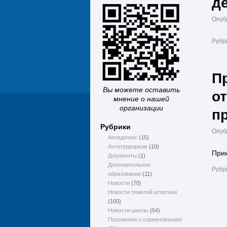
д
Опуб
Рубр
П
Вы можете оставить
о
мнение о нашей
организации
п
Рубрики
Опуб
Антидопинг
(15)
Антитерроризм
(10)
Прик
Документы
(1)
Дополнительное
Рубр
образование
(11)
Новости
(70)
Новости тяжелой атлетики
(100)
Новости школы
(54)
Положения о соревнованиях