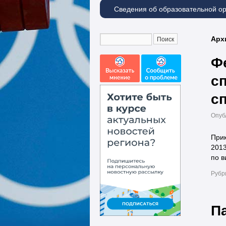
Сведения об образовательной о
Арх
Ф
с
с
Опуб
Прик
2013
по в
Рубр
П