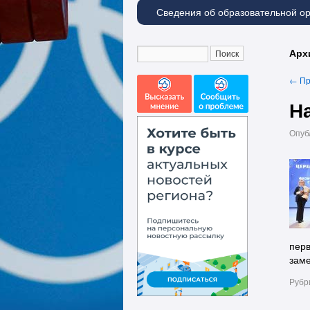
Сведения об образовательной о
Арх
←
Пр
Н
Опуб
перв
заме
Рубр