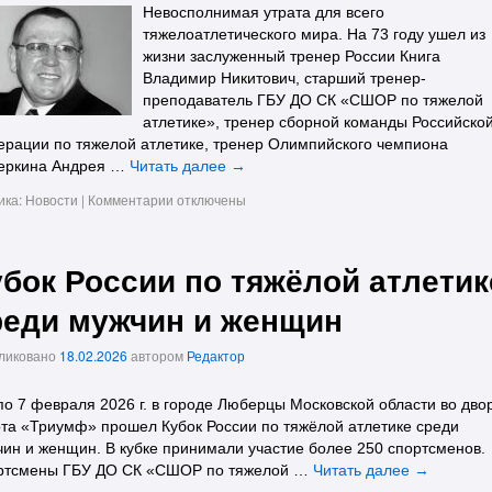
Невосполнимая утрата для всего
тяжелоатлетического мира. На 73 году ушел из
жизни заслуженный тренер России Книга
Владимир Никитович, старший тренер-
преподаватель ГБУ ДО СК «СШОР по тяжелой
атлетике», тренер сборной команды Российско
рации по тяжелой атлетике, тренер Олимпийского чемпиона
еркина Андрея …
Читать далее
→
ика:
Новости
|
Комментарии
отключены
убок России по тяжёлой атлетик
реди мужчин и женщин
ликовано
18.02.2026
автором
Редактор
по 7 февраля 2026 г. в городе Люберцы Московской области во дво
та «Триумф» прошел Кубок России по тяжёлой атлетике среди
ин и женщин. В кубке принимали участие более 250 спортсменов.
ртсмены ГБУ ДО СК «СШОР по тяжелой …
Читать далее
→