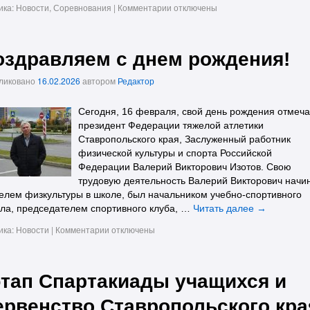
ика:
Новости
,
Соревнования
|
Комментарии
отключены
оздравляем с днем рождения!
ликовано
16.02.2026
автором
Редактор
Сегодня, 16 февраля, свой день рождения отмеча
президент Федерации тяжелой атлетики
Ставропольского края, Заслуженный работник
физической культуры и спорта Российской
Федерации Валерий Викторович Изотов. Свою
трудовую деятельность Валерий Викторович начи
елем физкультуры в школе, был начальником учебно-спортивного
ла, председателем спортивного клуба, …
Читать далее
→
ика:
Новости
|
Комментарии
отключены
 этап Спартакиады учащихся и
ервенство Ставропольского кра