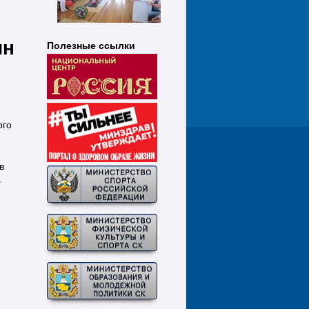
я
ин
Полезные ссылки
ого
в
ь