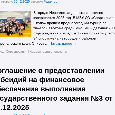
ликовано
30.12.2025
автором
Редактор
В городе Новоалександровске спортивно
завершается 2025 год. В МБУ ДО «Спортивная
школа» прошел предновогодний турнир по
тяжелой атлетике среди юношей и девушек 200
года рождения и младше. В нем приняли участ
94 спортсмена из городов и районов
ропольского края. Список …
Читать далее
→
ика:
Соревнования
|
Комментарии
отключены
оглашение о предоставлении
убсидий на финансовое
беспечение выполнения
осударственного задания №3 от
.12.2025