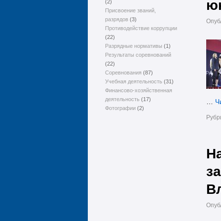
юн
(2)
Присвоение званий,
разрядов
(3)
Опуб
Противодействие коррупции
(22)
Разрядные нормативы
(1)
Результаты соревнований
(22)
Соревнования
(87)
Учебная деятельность
(31)
Финансово-хозяйственная
деятельность
(17)
…
Ч
Фотографии
(2)
Рубр
На
з
В
Опуб