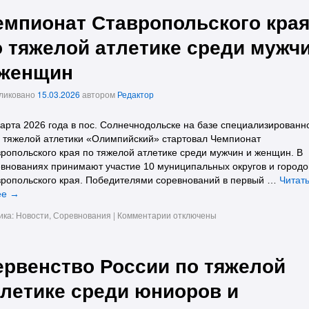
емпионат Ставропольского кра
о тяжелой атлетике среди мужч
 женщин
ликовано
15.03.2026
автором
Редактор
арта 2026 года в пос. Солнечнодольске на базе специализированн
 тяжелой атлетики «Олимпийский» стартовал Чемпионат
ропольского края по тяжелой атлетике среди мужчин и женщин. В
внованиях принимают участие 10 муниципальных округов и городо
ропольского края. Победителями соревнований в первый …
Читат
ее
→
ика:
Новости
,
Соревнования
|
Комментарии
отключены
ервенство России по тяжелой
тлетике среди юниоров и