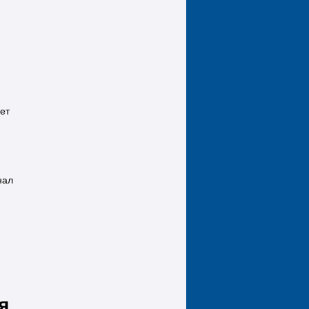
ет
нал
я