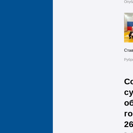
Опуб
Став
Рубр
С
с
о
г
26