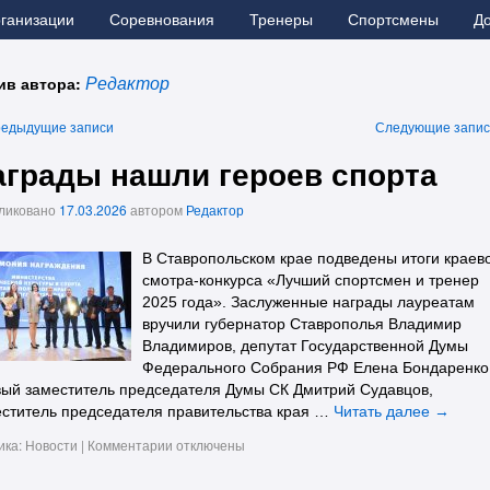
рганизации
Соревнования
Тренеры
Спортсмены
Д
ив автора:
Редактор
едыдущие записи
Следующие запи
аграды нашли героев спорта
ликовано
17.03.2026
автором
Редактор
В Ставропольском крае подведены итоги краев
смотра-конкурса «Лучший спортсмен и тренер
2025 года». Заслуженные награды лауреатам
вручили губернатор Ставрополья Владимир
Владимиров, депутат Государственной Думы
Федерального Собрания РФ Елена Бондаренко
ый заместитель председателя Думы СК Дмитрий Судавцов,
ститель председателя правительства края …
Читать далее
→
ика:
Новости
|
Комментарии
отключены