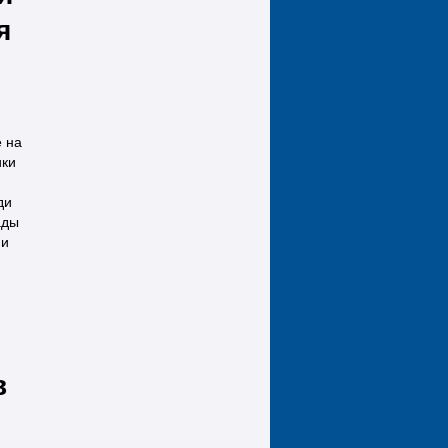
я
е на
ики
ди
ады
 и
в