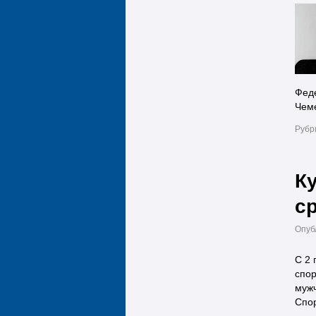
Феде
Чем
Рубр
К
с
Опуб
С 2 
спор
мужч
Спо