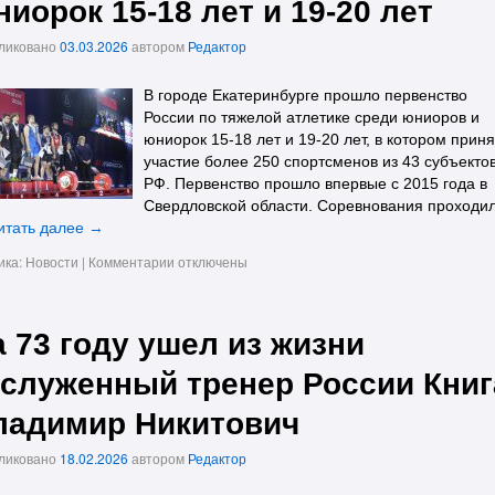
иорок 15-18 лет и 19-20 лет
ликовано
03.03.2026
автором
Редактор
В городе Екатеринбурге прошло первенство
России по тяжелой атлетике среди юниоров и
юниорок 15-18 лет и 19-20 лет, в котором прин
участие более 250 спортсменов из 43 субъекто
РФ. Первенство прошло впервые с 2015 года в
Свердловской области. Соревнования проходи
итать далее
→
ика:
Новости
|
Комментарии
отключены
 73 году ушел из жизни
аслуженный тренер России Книг
ладимир Никитович
ликовано
18.02.2026
автором
Редактор