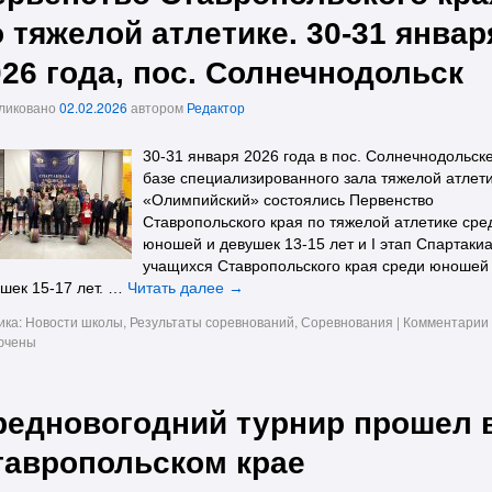
 тяжелой атлетике. 30-31 январ
026 года, пос. Солнечнодольск
ликовано
02.02.2026
автором
Редактор
30-31 января 2026 года в пос. Солнечнодольск
базе специализированного зала тяжелой атлет
«Олимпийский» состоялись Первенство
Ставропольского края по тяжелой атлетике сре
юношей и девушек 13-15 лет и I этап Спартаки
учащихся Ставропольского края среди юношей
шек 15-17 лет. …
Читать далее
→
ика:
Новости школы
,
Результаты соревнований
,
Соревнования
|
Комментарии
ючены
редновогодний турнир прошел 
тавропольском крае