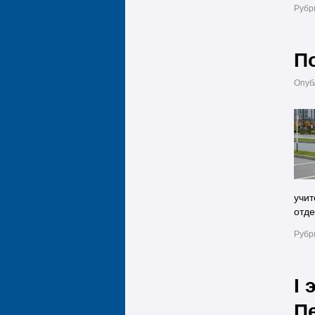
Рубр
П
Опуб
учит
отде
Рубр
I
П