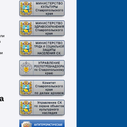
яли
в
ли
а