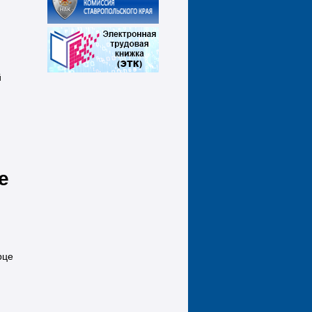
й
е
рце