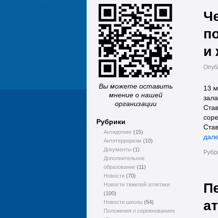
Ч
п
и
Опуб
Вы можете оставить
13 м
мнение о нашей
зала
организации
Став
соре
Рубрики
Став
Антидопинг
(15)
дал
Антитерроризм
(10)
Документы
(1)
Рубр
Дополнительное
образование
(11)
Новости
(70)
П
Новости тяжелой атлетики
(100)
а
Новости школы
(54)
Положения о соревнованиях