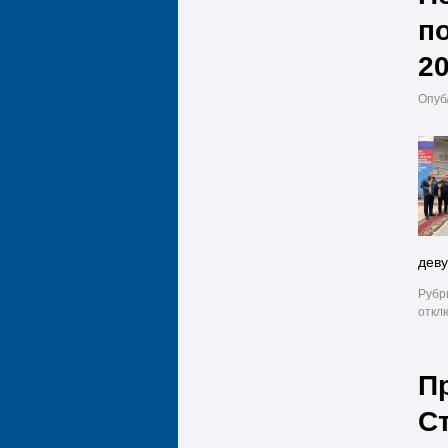
по
2
Опуб
деву
Рубр
откл
П
С