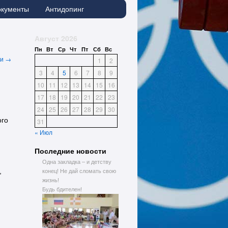
окументы
Антидопинг
Август 2026
Пн
Вт
Ср
Чт
Пт
Сб
Вс
си
→
1
2
3
4
5
6
7
8
9
10
11
12
13
14
15
16
17
18
19
20
21
22
23
24
25
26
27
28
29
30
ого
31
« Июл
Последние новости
Одна закладка – и детству
,
конец! Не дай сломать свою
жизнь!
Будь бдителен!