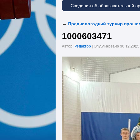
Сведения об образовательной о
←
Предновогодний турнир прошел
1000603471
Автор:
Редактор
|
Опубликовано
30.12.2025