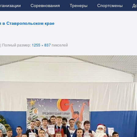
рганизации
Соревнования
Тренеры
Спортсмены
Д
 в Ставропольском крае
|
Полный размер:
1255 × 837
пикселей