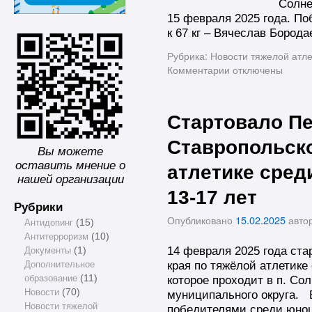
Солне
15 февраля 2025 года. П
к 67 кг – Вячеслав Бород
Рубрика:
Новости тяжелой атле
Комментарии
отключены
Стартовало П
Ставропольско
Вы можете
оставить мнение о
атлетике сред
нашей организации
13-17 лет
Рубрики
Опубликовано
15.02.2025
авто
Антидопинг
(15)
Антитерроризм
(10)
14 февраля 2025 года ста
Документы
(1)
края по тяжёлой атлетике
Дополнительное
образование
(11)
которое проходит в п. Со
Новости
(70)
муниципального округа. 
Новости тяжелой
победителями среди юноше