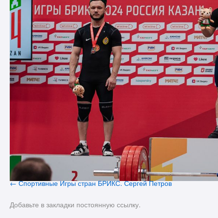
Спортивные Игры стран БРИКС. Сергей Петров
Добавьте в закладки
постоянную ссылку
.