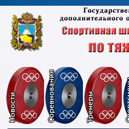
Новости
Соревнования
Тре