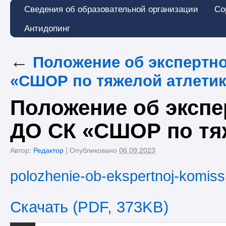
Сведения об образовательной организации
Со
Антидопинг
←
Положение об экспертно
«СШОР по тяжелой атлетик
Положение об экспе
ДО СК «СШОР по тя
Автор:
Редактор
|
Опубликовано
06.09.2023
polozhenie-ob-ekspertnoj-komissi
Скачать (PDF, 373KB)