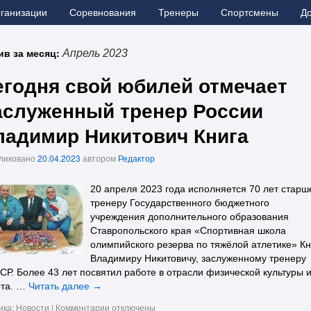
рганизации
Соревнования
Тренеры
Спортсмены
Д
ив за месяц:
Апрель 2023
егодня свой юбилей отмечает
аслуженный тренер России
ладимир Никитович Книга
ликовано
20.04.2023
автором
Редактор
20 апреля 2023 года исполняется 70 лет стар
тренеру Государственного бюджетного
учреждения дополнительного образования
Ставропольского края «Спортивная школа
олимпийского резерва по тяжёлой атлетике» Кн
Владимиру Никитовичу, заслуженному тренеру
Р. Более 43 лет посвятил работе в отрасли физической культуры 
рта. …
Читать далее
→
ика:
Новости
|
Комментарии
отключены