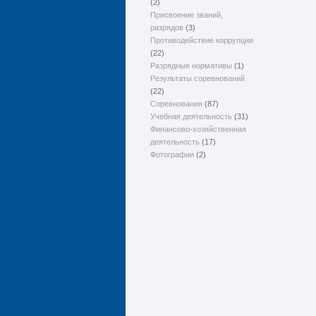
(2)
Присвоение званий,
разрядов
(3)
Противодействие коррупции
(22)
Разрядные нормативы
(1)
Результаты соревнований
(22)
Соревнования
(87)
Учебная деятельность
(31)
Финансово-хозяйственная
деятельность
(17)
Фотографии
(2)