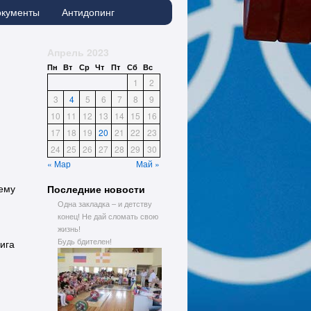
окументы
Антидопинг
Апрель 2023
Пн
Вт
Ср
Чт
Пт
Сб
Вс
1
2
3
4
5
6
7
8
9
10
11
12
13
14
15
16
17
18
19
20
21
22
23
24
25
26
27
28
29
30
« Мар
Май »
Последние новости
шему
Одна закладка – и детству
конец! Не дай сломать свою
жизнь!
Будь бдителен!
ига
и