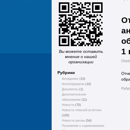
О
а
о
1 
Вы можете оставить
мнение о нашей
Опуб
организации
Рубрики
Отче
Антидопинг
(15)
обра
Антитерроризм
(10)
Рубр
Документы
(1)
Дополнительное
образование
(11)
Новости
(70)
Новости тяжелой атлетики
(100)
Новости школы
(54)
Положения о соревнованиях