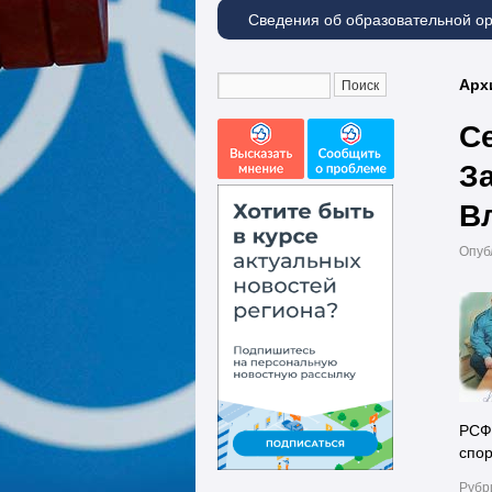
Сведения об образовательной о
Арх
С
З
В
Опуб
РСФС
спо
Рубр