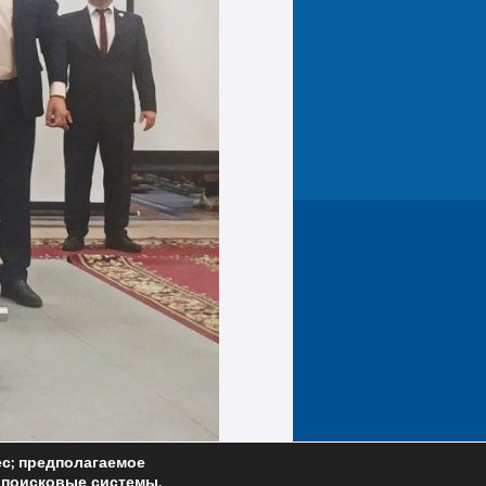
IMG_20230318_171922
ес; предполагаемое
; поисковые системы,