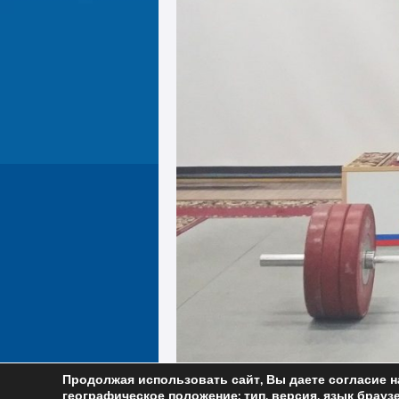
IMG_20230318_135620
Продолжая использовать сайт, Вы даете согласие н
географическое положение; тип, версия, язык браузе