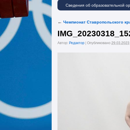
Сведения об образовательной о
←
Чемпионат Ставропольского кра
IMG_20230318_15
Автор:
Редактор
|
Опубликовано
29.03.2023